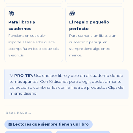
📚
🎁
Para libros y
El regalo pequeño
cuadernos
perfecto
Funciona en cualquier
Para sumar a un libro, a un
soporte. El señalador que te
cuaderno o para quién
acompaña en todo lo que leés
siempre tiene algo entre
y escribís.
manos.
💡
PRO TIP:
Usá uno por libro y otro en el cuaderno donde
tomás apuntes. Con 16 diseños para elegir, podés armar tu
colección o combinarlos con la línea de productos Clips del
mismo diseño.
IDEAL PARA...
📖 Lectores que siempre tienen un libro