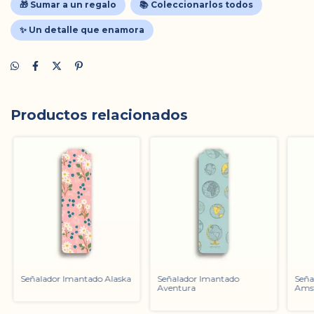
🎁 Sumar a un regalo
📚 Coleccionarlos todos
✨ Un detalle que enamora
Productos relacionados
Señalador Imantado Alaska
Señalador Imantado
Seña
Aventura
Ams