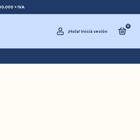
0.000 + IVA
0
¡Hola!
Iniciá sesión