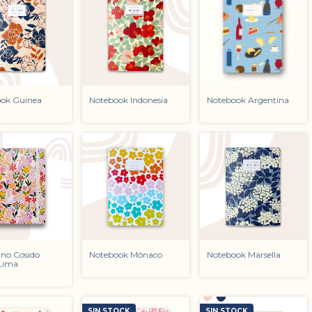
ok Guinea
Notebook Indonesia
Notebook Argentina
no Cosido
Notebook Mónaco
Notebook Marsella
 Lima
SIN STOCK
SIN STOCK