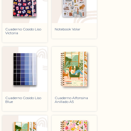
Cuaderno Cosido Liso
Notebook Volar
Victoria
Cuaderno Cosido Liso
Cuaderno Alfonsina
Blue
Anillado A5