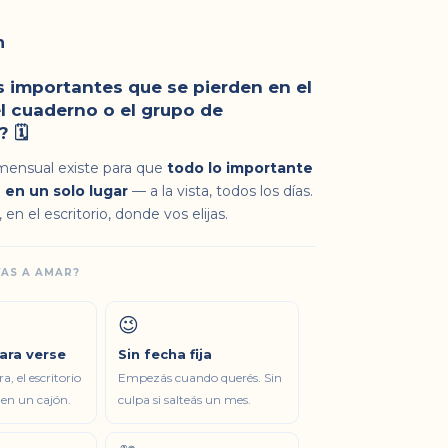
n
 importantes que se pierden en el
el cuaderno o el grupo de
🗓️
mensual existe para que
todo lo importante
 en un solo lugar
— a la vista, todos los días.
 en el escritorio, donde vos elijas.
VAS A AMAR?
😉
ara verse
Sin fecha fija
a, el escritorio
Empezás cuando querés. Sin
 en un cajón.
culpa si salteás un mes.