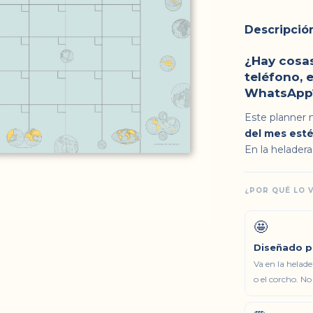
Descripció
¿Hay cosas
teléfono, 
WhatsApp? 
Este planner 
del mes esté
En la heladera,
¿POR QUÉ LO 
🤩
Diseñado p
Va en la helader
o el corcho. No