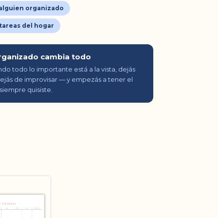
 alguien organizado
 tareas del hogar
rganizado cambia todo
o todo lo importante está a la vista, dejás
dejás de improvisar — y empezás a tener el
siempre quisiste.