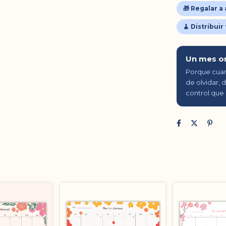
🎁 Regalar a
🧹 Distribuir
Un mes o
Porque cuand
de olvidar, 
control que 