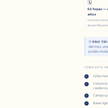
🗓️
52 hojas —
años
Una sola comp
de planificació
💡
PRO TIP:
del mes, una
podés olvida
CÓMO ESTÁ O
Grilla me
✓
Columna d
✓
casilleros
Campo par
✓
Base rígi
✓