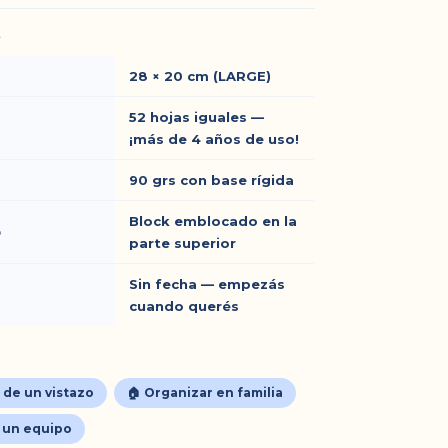
A
28 × 20 cm (LARGE)
52 hojas iguales —
¡más de 4 años de uso!
90 grs con base rígida
Block emblocado en la
o
parte superior
Sin fecha — empezás
cuando querés
s de un vistazo
🏠 Organizar en familia
r un equipo