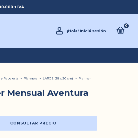
0.000 + IVA
0
¡Hola!
Iniciá sesión
 y Papelería
>
Planners
>
LARGE (28 x 20 cm)
>
Planner
r Mensual Aventura