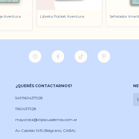
je Aventura
Libreta Pocket Aventura
Señalador Iman
¿QUERÉS CONTACTARNOS?
NE
5491160437928
1160437928
mayorista@clipscuadernos.com.ar
Av Cabildo 1415 (Belgrano, CABA)