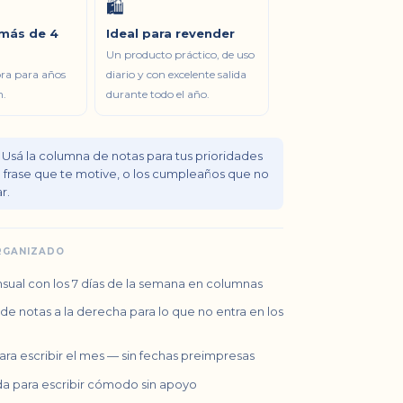
🛍️
 más de 4
Ideal para revender
Un producto práctico, de uso
ra para años
diario y con excelente salida
n.
durante todo el año.
Usá la columna de notas para tus prioridades
 frase que te motive, o los cumpleaños que no
r.
RGANIZADO
nsual con los 7 días de la semana en columnas
e notas a la derecha para lo que no entra en los
a escribir el mes — sin fechas preimpresas
da para escribir cómodo sin apoyo