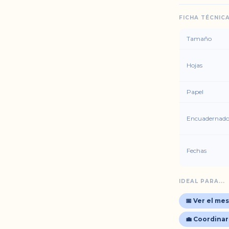
FICHA TÉCNIC
Tamaño
Hojas
Papel
Encuadernad
Fechas
IDEAL PARA...
📅 Ver el me
💼 Coordina