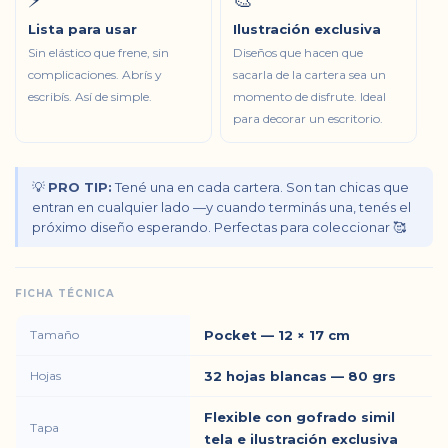
⚡
🎨
Lista para usar
Ilustración exclusiva
Sin elástico que frene, sin
Diseños que hacen que
complicaciones. Abrís y
sacarla de la cartera sea un
escribís. Así de simple.
momento de disfrute. Ideal
para decorar un escritorio.
💡
PRO TIP:
Tené una en cada cartera. Son tan chicas que
entran en cualquier lado —y cuando terminás una, tenés el
próximo diseño esperando. Perfectas para coleccionar 🥰
FICHA TÉCNICA
Tamaño
Pocket — 12 × 17 cm
Hojas
32 hojas blancas — 80 grs
Flexible con gofrado simil
Tapa
tela e ilustración exclusiva